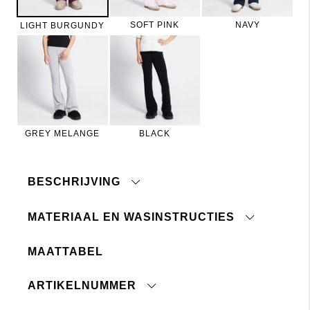
SOFT PINK
NAVY
LIGHT BURGUNDY
GREY MELANGE
BLACK
BESCHRIJVING
MATERIAAL EN WASINSTRUCTIES
Beschrijving:
stretch broek met uitlopende pijpen van katoenen
tricot. Strak model met uitlopende pijpen. Elastiek
MAATTABEL
in de taille.
Machinewas 40°C
Niet bleken
ARTIKELNUMMER
Niet chemisch reinigen
Drogen in de droogtrommel toegestaan