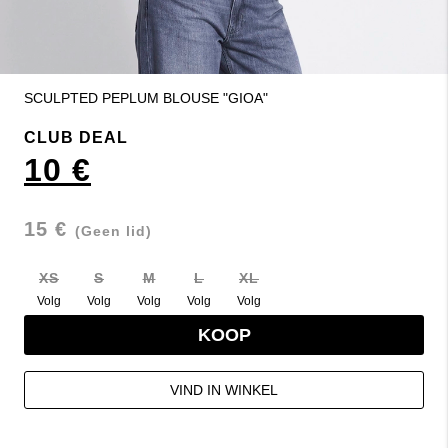
SCULPTED PEPLUM BLOUSE "GIOA"
CLUB DEAL
10 €
15 €
(Geen lid)
XS
S
M
L
XL
Volg
Volg
Volg
Volg
Volg
KOOP
VIND IN WINKEL