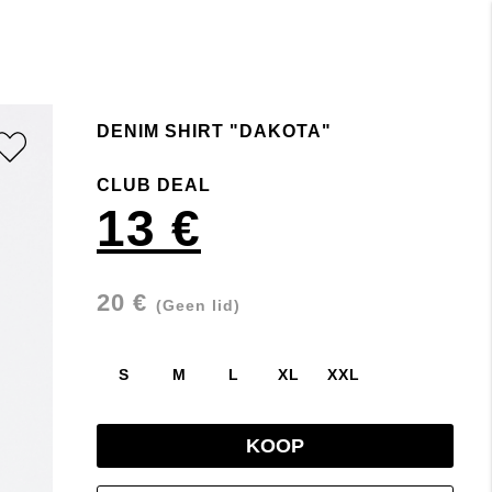
DENIM SHIRT "DAKOTA"
CLUB DEAL
13 €
20 €
(Geen lid)
S
M
L
XL
XXL
KOOP