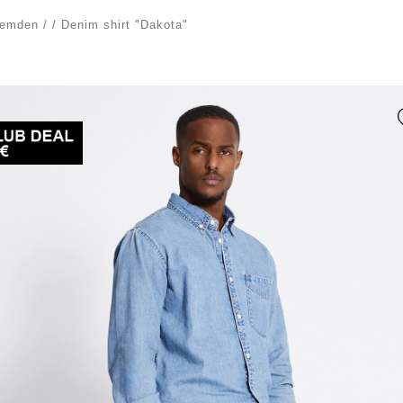
hemden
/
/
Denim shirt "Dakota"