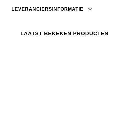
Niet strijken
LEVERANCIERSINFORMATIE
Drogen in de droogtrommel toegestaan
Wassen met gelijke kleuren
Land van oorsprong:
Niet strijken
Douanetariefnummer:
Binnenstebuiten wassen
Fabriek:
Kan 3-7% krimpen
LAATST BEKEKEN PRODUCTEN
Niet in de droger drogen
Leverancier:
Wil je meer weten over hoe je voor je kledingstuk
Laatste revisiedatum:
zorgt,
klik dan hier.
Laatste revisiedatum:
Lager 157 vereist dat het gebruik van chemicaliën
in en tijdens de productie voldoet aan de EU-
wetgeving REACH.