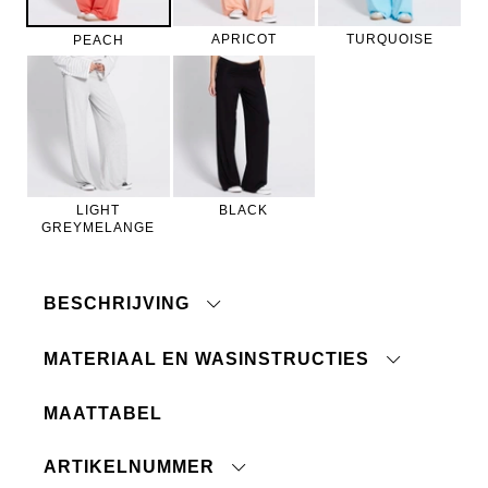
APRICOT
TURQUOISE
PEACH
LIGHT
BLACK
GREYMELANGE
BESCHRIJVING
MATERIAAL EN WASINSTRUCTIES
MAATTABEL
Machinewas 30°C
Niet bleken
ARTIKELNUMMER
Niet chemisch reinigen