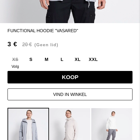
FUNCTIONAL HOODIE "VASARED"
3 €
20 €
(Geen lid)
XS
S
M
L
XL
XXL
Volg
KOOP
VIND IN WINKEL