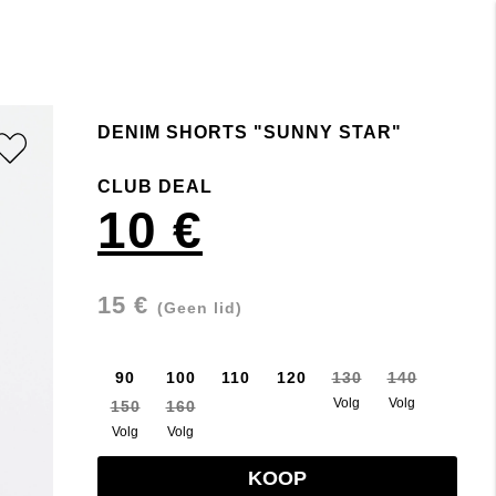
DENIM SHORTS "SUNNY STAR"
CLUB DEAL
10 €
15 €
(Geen lid)
90
100
110
120
130
140
Volg
Volg
150
160
Volg
Volg
KOOP