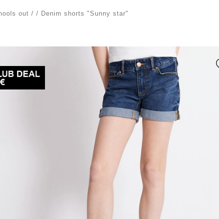
hools out
/
/
Denim shorts "Sunny star"