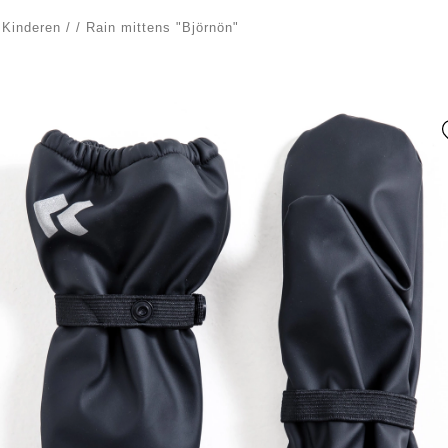
/
Kinderen
/
/
Rain mittens "Björnön"