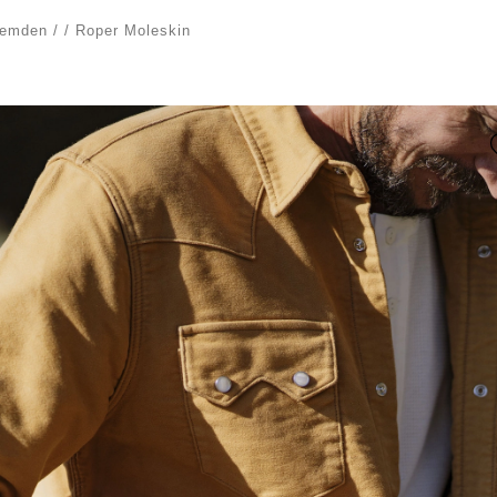
hemden
/
/
Roper Moleskin