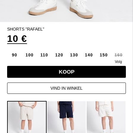
SHORTS "RAFAEL"
10 €
90
100
110
120
130
140
150
160
Volg
KOOP
VIND IN WINKEL