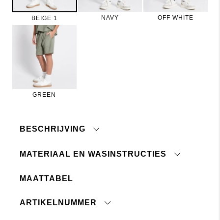
NAVY
OFF WHITE
BEIGE 1
GREEN
BESCHRIJVING
MATERIAAL EN WASINSTRUCTIES
MAATTABEL
Gestreepte structuur
Machinewas 40°C
Elastiek en trekkoord in de taille
Niet bleken
Achterzak
ARTIKELNUMMER
Niet chemisch reinigen
Schuine zakken aan de voorkant
Drogen in de droogtrommel toegestaan