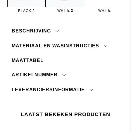
WHITE 2
WHITE
BLACK 2
BESCHRIJVING
MATERIAAL EN WASINSTRUCTIES
Korte sokken die niet zichtbaar zijn in de schoen.
Siliconen rand achter bij de hiel helpt ze op hun
MAATTABEL
plek te houden. Verkocht per 5-pack.
Machinewas 40°C
ARTIKELNUMMER
Niet bleken
Drogen in de droogtrommel toegestaan
Strijken op lage temperatuur
LEVERANCIERSINFORMATIE
Wassen met gelijke kleuren
Land van oorsprong:
Wil je meer weten over hoe je voor je kledingstuk
Douanetariefnummer:
zorgt,
klik dan hier.
Fabriek:
LAATST BEKEKEN PRODUCTEN
Lager 157 vereist dat het gebruik van chemicaliën
in en tijdens de productie voldoet aan de EU-
Leverancier:
wetgeving REACH.
Laatste revisiedatum: