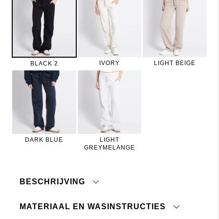
IVORY
LIGHT BEIGE
BLACK 2
DARK BLUE
LIGHT
GREYMELANGE
BESCHRIJVING
MATERIAAL EN WASINSTRUCTIES
Joggingbroek met lage taille. Elastiek en
trekkoord in de taille. Opgestikte voor- en