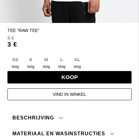
TEE "RAW TEE"
6 €
3 €
XS
S
M
L
XL
Volg
Volg
Volg
Volg
Volg
KOOP
VIND IN WINKEL
BESCHRIJVING
MATERIAAL EN WASINSTRUCTIES
T-shirt van katoen met ruwe randen. Losse