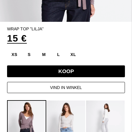
WRAP TOP "LILJA"
15 €
XS
S
M
L
XL
KOOP
VIND IN WINKEL