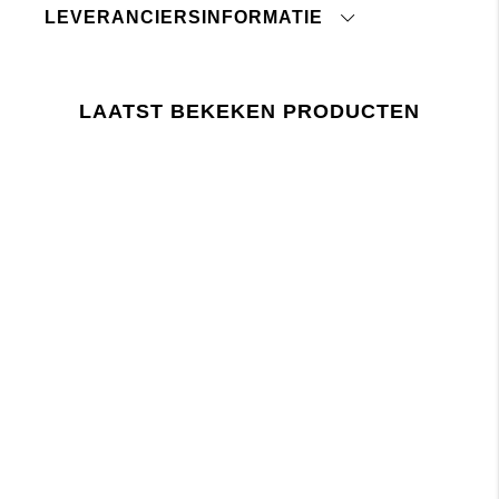
LEVERANCIERSINFORMATIE
Strijken op lage temperatuur
Wil je meer weten over hoe je voor je kledingstuk
Land van oorsprong:
zorgt,
klik dan hier.
Douanetariefnummer:
Lager 157 vereist dat het gebruik van chemicaliën
Fabriek:
LAATST BEKEKEN PRODUCTEN
in en tijdens de productie voldoet aan de EU-
Leverancier:
wetgeving REACH.
Laatste revisiedatum: