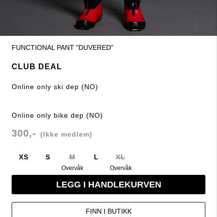
FUNCTIONAL PANT "DUVERED"
CLUB DEAL
Online only ski dep (NO)
Online only bike dep (NO)
300,-
(Ikke medlem)
XS
S
M
L
XL
Overvåk
Overvåk
LEGG I HANDLEKURVEN
FINN I BUTIKK