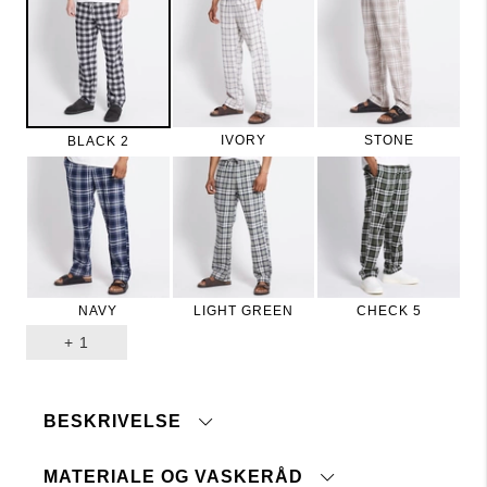
IVORY
STONE
BLACK 2
NAVY
LIGHT GREEN
CHECK 5
+
1
BESKRIVELSE
MATERIALE OG VASKERÅD
Pyjamasbukse i luftig, vevd bomullsflanell. Kledd