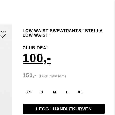
LOW WAIST SWEATPANTS "STELLA
LOW WAIST"
CLUB DEAL
100,-
150,-
(Ikke medlem)
XS
S
M
L
XL
LEGG I HANDLEKURVEN