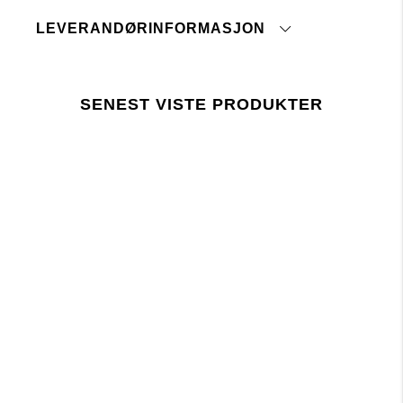
Ikke tørketrommel
LEVERANDØRINFORMASJON
Stryk på middels temperatur
Skal ikke tromles tørr
Opprinnelsesland:
Vaskes og strykes med innsiden ut
Tolltariffnummer:
Vaskes sammen med like farger
Fabrikk:
SENEST VISTE PRODUKTER
Leverandør:
trykk her
Siste revisjonsdato:
Lager 157 krever at bruken av kjemikalier i og
under produksjonen følger EUs lovgivning REACH.