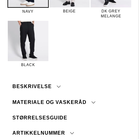
BEIGE
DK GREY
NAVY
MELANGE
BLACK
BESKRIVELSE
MATERIALE OG VASKERÅD
STØRRELSESGUIDE
Maskinvask 30°
Pressfolder
Tåler ikke blegemiddel
Stolpelommer bak
ARTIKKELNUMMER
Ingen renseri
Glidelås i gylfen