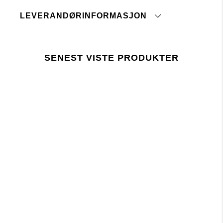
Ikke tørketrommel
Skrålommer foran
LEVERANDØRINFORMASJON
Stryk på middels temperatur
Skal ikke tromles tørr
Opprinnelsesland:
Vaskes sammen med like farger
Tolltariffnummer:
Vaskes og strykes med innsiden ut
Fabrikk:
Lukk glidelås og knapper før vask
SENEST VISTE PRODUKTER
Leverandør:
Siste revisjonsdato:
trykk her
Siste revisjonsdato:
Lager 157 krever at bruken av kjemikalier i og
under produksjonen følger EUs lovgivning REACH.