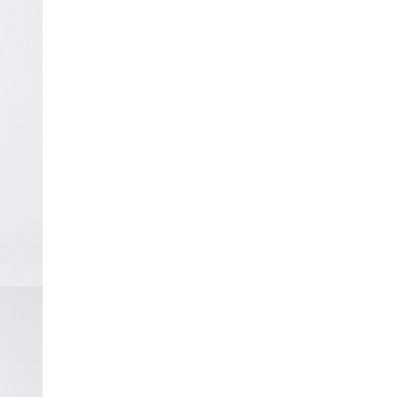
Lager 157 krever at bruken av kjemikalier i
og under produksjonen følger EUs
lovgivning REACH.