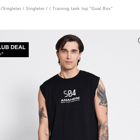
s/Singleter
/
Singleter
/
/
Training tank top "Goal Box"