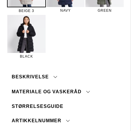
NAVY
GREEN
BEIGE 3
BLACK
BESKRIVELSE
MATERIALE OG VASKERÅD
Beskrivelse:
Lang, figursydd parkasjakke. Sidelommer med
glidelås. Hette med snøring. Glidelås og
STØRRELSESGUIDE
vindstolpe med trykk-knapper.
Maskinvask 40°
ARTIKKELNUMMER
Tåler ikke blegemiddel
Stryk med lav temperatur