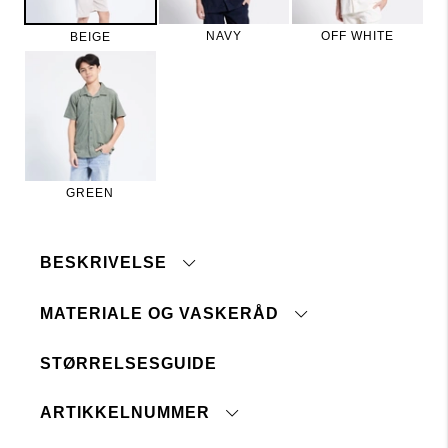
NAVY
OFF WHITE
BEIGE
GREEN
BESKRIVELSE
MATERIALE OG VASKERÅD
STØRRELSESGUIDE
Stripet struktur
Maskinvask 40°
Knepping foran
Tåler ikke blegemiddel
ARTIKKELNUMMER
Ingen renseri
Ikke tørketrommel