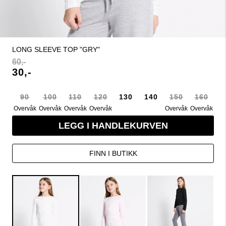
LONG SLEEVE TOP "GRY"
60,-
30,-
90
100
110
120
130
140
150
160
Overvåk
Overvåk
Overvåk
Overvåk
Overvåk
Overvåk
LEGG I HANDLEKURVEN
FINN I BUTIKK