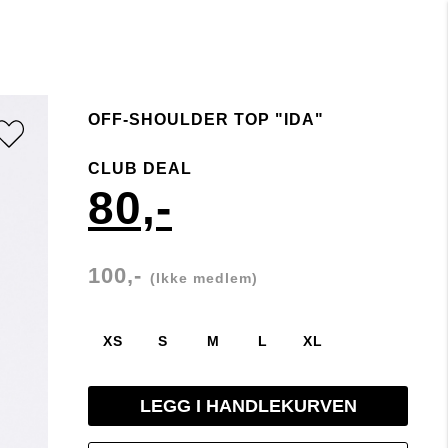
OFF-SHOULDER TOP "IDA"
CLUB DEAL
80,-
100,-
(Ikke medlem)
XS
S
M
L
XL
LEGG I HANDLEKURVEN