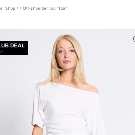
on Shop
/
/
Off-shoulder top "Ida"