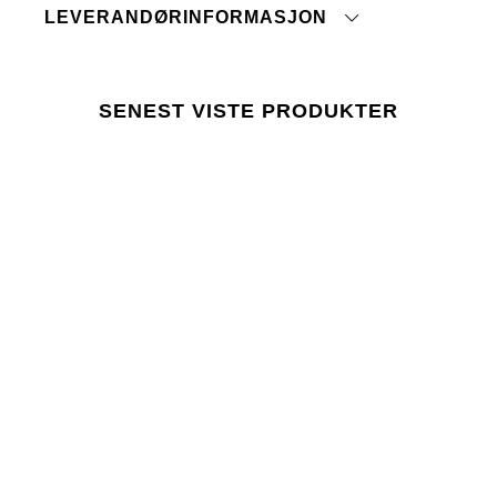
LEVERANDØRINFORMASJON
Stryk på middels temperatur
Vaskes og strykes med innsiden ut
Opprinnelsesland:
Vaskes sammen med like farger
Tolltariffnummer:
Skal ikke tromles tørr
Fabrikk:
SENEST VISTE PRODUKTER
Leverandør:
trykk her
Siste revisjonsdato:
Lager 157 krever at bruken av kjemikalier i og
under produksjonen følger EUs lovgivning REACH.