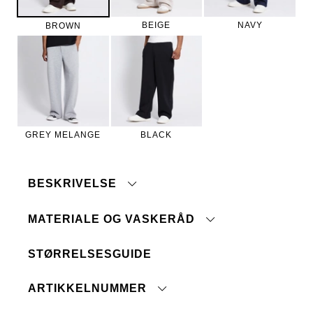
BEIGE
NAVY
BROWN
GREY MELANGE
BLACK
BESKRIVELSE
MATERIALE OG VASKERÅD
STØRRELSESGUIDE
Maskinvask 40°
Baklomme
Tåler ikke blegemiddel
Snøring i midjen
ARTIKKELNUMMER
Ingen renseri
Paspellommer
Ikke tørketrommel