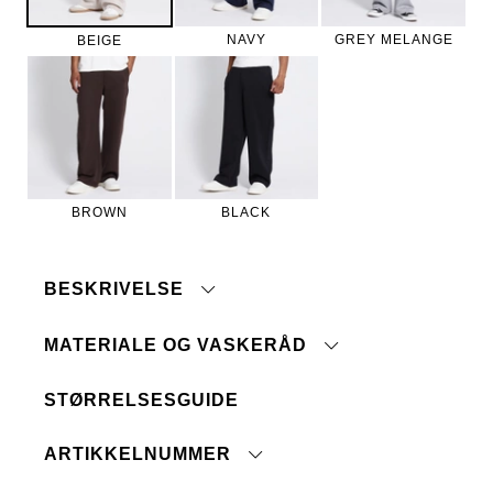
NAVY
GREY MELANGE
BEIGE
BROWN
BLACK
BESKRIVELSE
MATERIALE OG VASKERÅD
STØRRELSESGUIDE
Maskinvask 40°
Baklomme
Tåler ikke blegemiddel
Snøring i midjen
ARTIKKELNUMMER
Ingen renseri
Paspellommer
Ikke tørketrommel