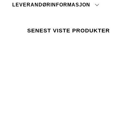
LEVERANDØRINFORMASJON
Stryk på middels temperatur
Vaskes og strykes med innsiden ut
Opprinnelsesland:
Vaskes sammen med like farger
Tolltariffnummer:
Skal ikke tromles tørr
Fabrikk:
SENEST VISTE PRODUKTER
Leverandør:
trykk her
Siste revisjonsdato:
Lager 157 krever at bruken av kjemikalier i og
under produksjonen følger EUs lovgivning REACH.