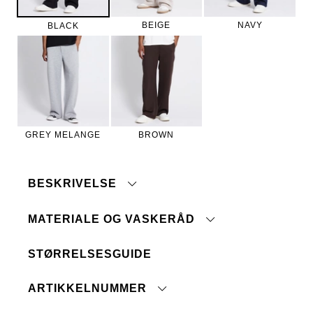
BEIGE
NAVY
BLACK
GREY MELANGE
BROWN
BESKRIVELSE
MATERIALE OG VASKERÅD
STØRRELSESGUIDE
Maskinvask 40°
Baklomme
Tåler ikke blegemiddel
Snøring i midjen
ARTIKKELNUMMER
Ingen renseri
Paspellommer
Ikke tørketrommel