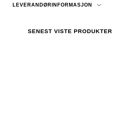
LEVERANDØRINFORMASJON
Stryk på middels temperatur
Vaskes og strykes med innsiden ut
Opprinnelsesland:
Vaskes sammen med like farger
Tolltariffnummer:
Skal ikke tromles tørr
Fabrikk:
SENEST VISTE PRODUKTER
Leverandør:
trykk her
Siste revisjonsdato:
Lager 157 krever at bruken av kjemikalier i og
under produksjonen følger EUs lovgivning REACH.