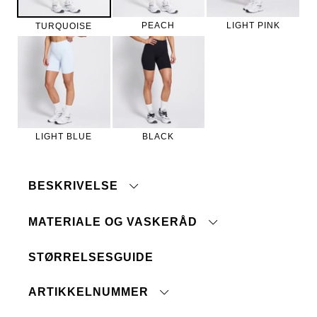
PEACH
LIGHT PINK
TURQUOISE
LIGHT BLUE
BLACK
BESKRIVELSE
MATERIALE OG VASKERÅD
STØRRELSESGUIDE
Ribbestrikk
Maskinvask 40°
Elastisk kvalitet
Tåler ikke blegemiddel
Elastisk linning
ARTIKKELNUMMER
Ingen renseri
Ikke bruk strykejern