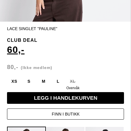
LACE SINGLET "PAULINE"
CLUB DEAL
60,-
80,-
(Ikke medlem)
XS
S
M
L
XL
Overvåk
LEGG I HANDLEKURVEN
FINN I BUTIKK