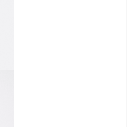
Siste revisjonsdato:
trykk her
Lager 157 krever at bruken av kjemikalier i
og under produksjonen følger EUs
lovgivning REACH.