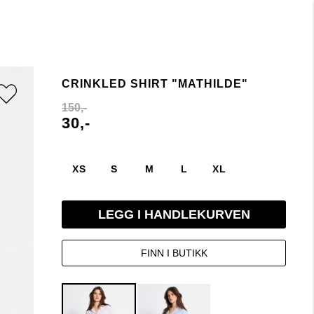
CRINKLED SHIRT "MATHILDE"
150,-
30,-
XS
S
M
L
XL
LEGG I HANDLEKURVEN
FINN I BUTIKK