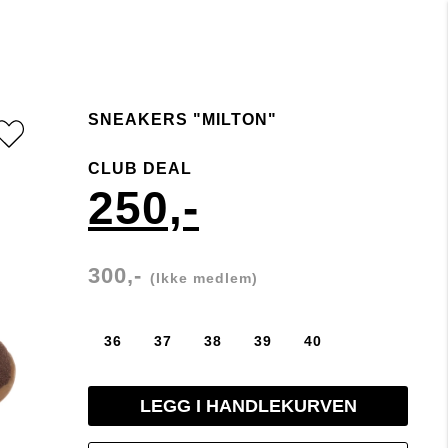
SNEAKERS "MILTON"
CLUB DEAL
250,-
300,-
(Ikke medlem)
36
37
38
39
40
LEGG I HANDLEKURVEN