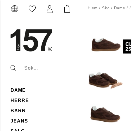
Hjem
/
Sko
/
Dame
/
DAME
HERRE
BARN
JEANS