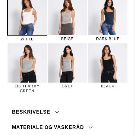
BEIGE
DARK BLUE
WHITE
LIGHT ARMY
GREY
BLACK
GREEN
BESKRIVELSE
MATERIALE OG VASKERÅD
"Toveis" tanktop i jerseykvalitet. Tanktoppen har
et dobbelt materiale.