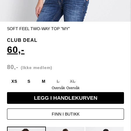
SOFT FEEL TWO-WAY TOP "MY"
CLUB DEAL
60,-
80,-
(Ikke medlem)
XS
S
M
L
XL
Overvåk
Overvåk
LEGG I HANDLEKURVEN
FINN I BUTIKK