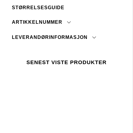
mellomlengde.
STØRRELSESGUIDE
Modellen er 175 cm høy og har på seg str S.
Matche med
Strikket genser "Erica"
Maskinvask 30°
ARTIKKELNUMMER
Tåler ikke blegemiddel
Ingen renseri
Ikke bruk strykejern
LEVERANDØRINFORMASJON
Ikke tørketrommel
Opprinnelsesland:
Vaskes sammen med like farger
Tolltariffnummer:
Form og tørk flatt
Fabrikk:
Vask med innsiden ut
SENEST VISTE PRODUKTER
Leverandør:
Skal ikke tromles tørr
Siste revisjonsdato:
Siste revisjonsdato:
trykk her
Lager 157 krever at bruken av kjemikalier i og
under produksjonen følger EUs lovgivning REACH.