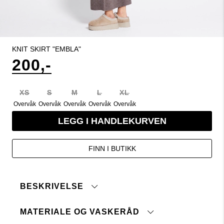
KNIT SKIRT "EMBLA"
200,-
XS
S
M
L
XL
Overvåk
Overvåk
Overvåk
Overvåk
Overvåk
LEGG I HANDLEKURVEN
FINN I BUTIKK
BESKRIVELSE
MATERIALE OG VASKERÅD
Strikket skjørt i myk ullblandingskvalitet.
Flatterende passform, elastisk midje og