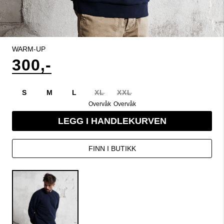
WARM-UP
300,-
S
M
L
XL
XXL
Overvåk
Overvåk
LEGG I HANDLEKURVEN
FINN I BUTIKK