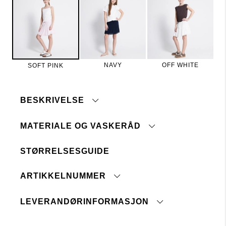
NAVY
OFF WHITE
SOFT PINK
BESKRIVELSE
MATERIALE OG VASKERÅD
STØRRELSESGUIDE
Strikk og snor i midjen
Maskinvask 40°
ARTIKKELNUMMER
Tåler ikke blegemiddel
Ingen renseri
Ikke tørketrommel
LEVERANDØRINFORMASJON
Stryk på middels temperatur
Opprinnelsesland:
Vaskes sammen med like farger