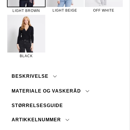
LIGHT BEIGE
OFF WHITE
LIGHT BROWN
BLACK
BESKRIVELSE
MATERIALE OG VASKERÅD
Omslagstopp i myk ribbekvalitet.
Ettersittende passform, v-hals og lange ermer.
Modellen er 175 cm høy og har på seg str S.
STØRRELSESGUIDE
Maskinvask 30°
Tåler ikke blegemiddel
ARTIKKELNUMMER
Ingen renseri
Ikke tørketrommel