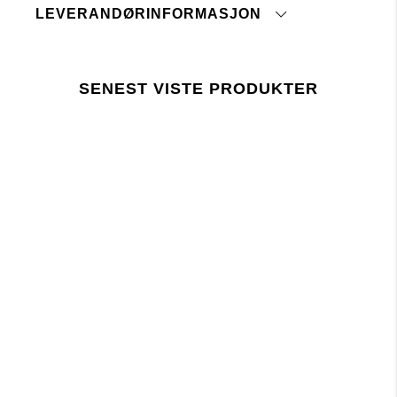
LEVERANDØRINFORMASJON
Stryk med lav temperatur
Kan krympe 3-7 %
Opprinnelsesland:
Strekkes i våt tilstand
Tolltariffnummer:
Vaskes og strykes med innsiden ut
Fabrikk:
Vaskes sammen med like farger
SENEST VISTE PRODUKTER
Leverandør:
Skal ikke tromles tørr
Siste revisjonsdato:
trykk her
Lager 157 krever at bruken av kjemikalier i og
under produksjonen følger EUs lovgivning REACH.