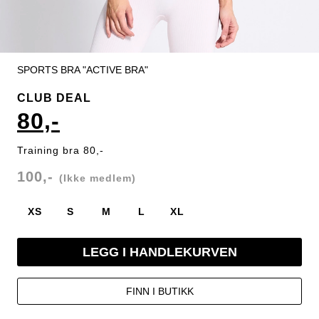
SPORTS BRA "ACTIVE BRA"
CLUB DEAL
80,-
Training bra 80,-
100,-
(Ikke medlem)
XS
S
M
L
XL
LEGG I HANDLEKURVEN
FINN I BUTIKK