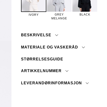
GREY
BLACK
IVORY
MELANGE
BESKRIVELSE
MATERIALE OG VASKERÅD
STØRRELSESGUIDE
Elastisk kvalitet
Ribbede mansjetter og nederkant
Maskinvask 40°
Hette med snøring
ARTIKKELNUMMER
Tåler ikke blegemiddel
Ingen renseri
Ikke tørketrommel
LEVERANDØRINFORMASJON
Ivory
Stryk på middels temperatur
Opprinnelsesland:
Vask med innsiden ut
Tolltariffnummer:
Skal ikke tromles tørr
Ikke bruk balsam
Fabrikk: