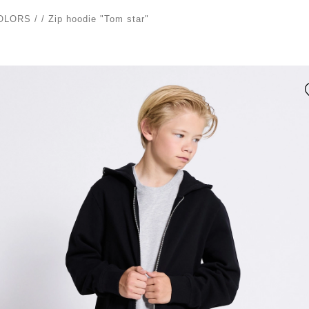
OLORS
/
/
Zip hoodie "Tom star"