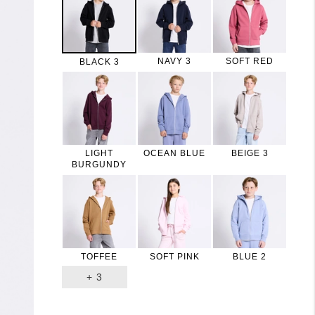
NAVY 3
SOFT RED
BLACK 3
LIGHT
OCEAN BLUE
BEIGE 3
BURGUNDY
TOFFEE
SOFT PINK
BLUE 2
+
3