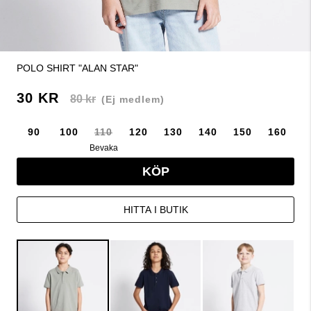
POLO SHIRT "ALAN STAR"
30 KR
80 kr
(Ej medlem)
90
100
110
120
130
140
150
160
Bevaka
KÖP
HITTA I BUTIK