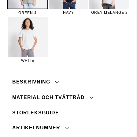
NAVY
GREY MELANGE 2
GREEN 4
WHITE
BESKRIVNING
MATERIAL OCH TVÄTTRÅD
Piké med kort ärm och knäppning fram.
STORLEKSGUIDE
Maskintvätt 40°
Tål ej blekmedel
ARTIKELNUMMER
Ej kemtvätt
Torktumlas ej