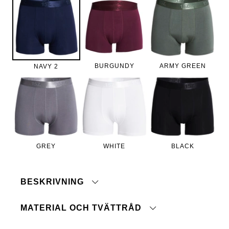
BURGUNDY
ARMY GREEN
NAVY 2
GREY
WHITE
BLACK
BESKRIVNING
MATERIAL OCH TVÄTTRÅD
Boxerkalsong i mjuk och stretchig bambu. God
absorberings- och andningsförmåga. Bred resår