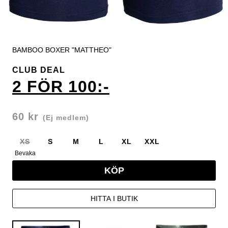
BAMBOO BOXER "MATTHEO"
CLUB DEAL
2 FÖR 100:-
60 kr
(Ej medlem)
XS
S
M
L
XL
XXL
Bevaka
KÖP
HITTA I BUTIK