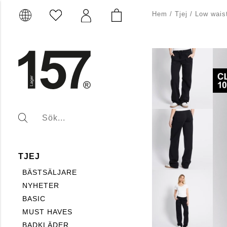
Hem
/
Tjej
/
Low wais
TJEJ
BÄSTSÄLJARE
NYHETER
BASIC
MUST HAVES
BADKLÄDER