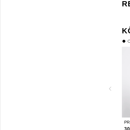
R
K
PR
3