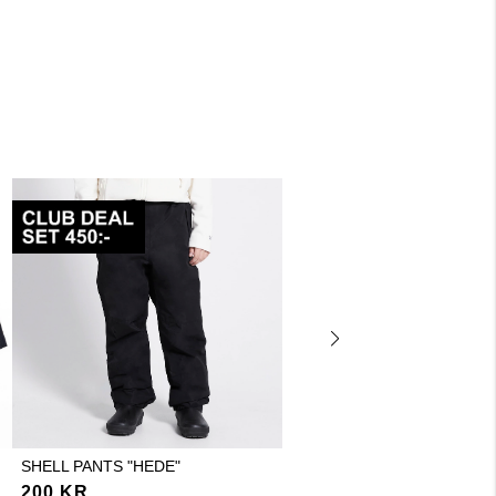
SHELL PANTS "HEDE"
CHUNKY BOOTS "TEA
PLATFORM"
200 KR