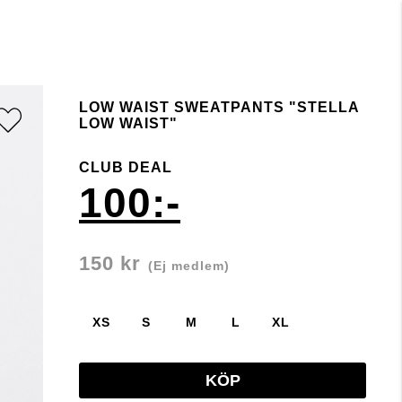
LOW WAIST SWEATPANTS "STELLA
LOW WAIST"
CLUB DEAL
100:-
150 kr
(Ej medlem)
XS
S
M
L
XL
KÖP