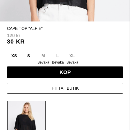
CAPE TOP "ALFIE"
120 kr
30 KR
XS
S
M
L
XL
Bevaka
Bevaka
Bevaka
KÖP
HITTA I BUTIK