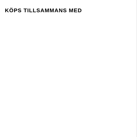
Lager 157 kräver att användningen av kemikalier i
och under produktionen följer EU-lagstiftningen
KÖPS TILLSAMMANS MED
REACH.