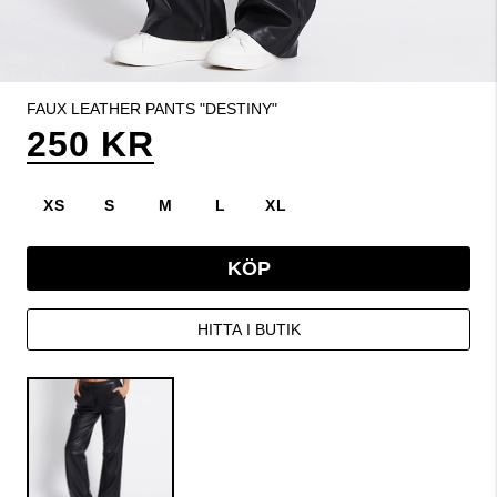
FAUX LEATHER PANTS "DESTINY"
250 KR
XS
S
M
L
XL
KÖP
HITTA I BUTIK