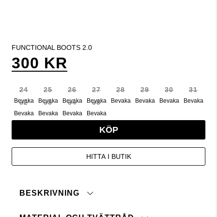
FUNCTIONAL BOOTS 2.0
300 KR
24
25
26
27
28
29
30
31
Bevaka
Bevaka
Bevaka
Bevaka
Bevaka
Bevaka
Bevaka
Bevaka
32
33
34
35
Bevaka
Bevaka
Bevaka
Bevaka
KÖP
HITTA I BUTIK
BESKRIVNING