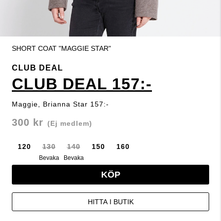
SHORT COAT "MAGGIE STAR"
CLUB DEAL
CLUB DEAL 157:-
Maggie, Brianna Star 157:-
300 kr
(Ej medlem)
120
130
140
150
160
Bevaka
Bevaka
KÖP
HITTA I BUTIK