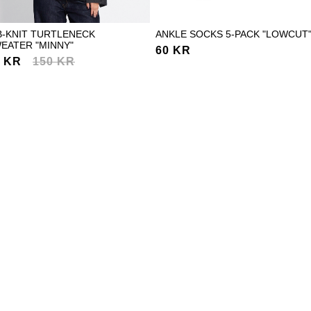
B-KNIT TURTLENECK
ANKLE SOCKS 5-PACK "LOWCUT
EATER "MINNY"
60 KR
0 KR
150 KR