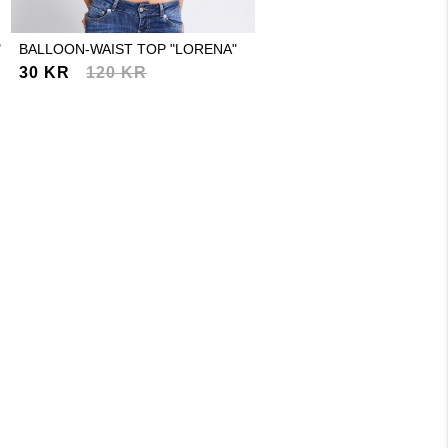
"
BALLOON-WAIST TOP "LORENA"
BASIC V-NECK KNIT SWEA
"LOUISE"
30 KR
120 KR
30 KR
150 KR