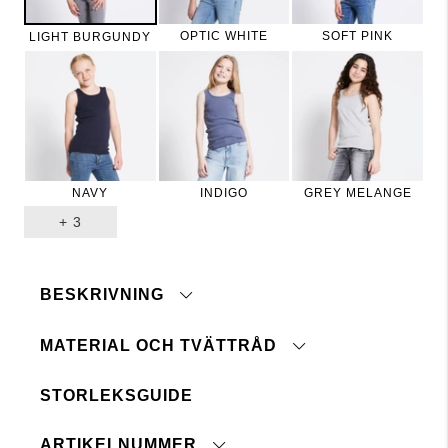
OPTIC WHITE
SOFT PINK
LIGHT BURGUNDY
NAVY
INDIGO
GREY MELANGE
+
3
BESKRIVNING
MATERIAL OCH TVÄTTRÅD
Baslinne i ribbad kvalitet. Unisexmodell.
STORLEKSGUIDE
Maskintvätt 40°
Tål ej blekmedel
ARTIKELNUMMER