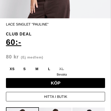
LACE SINGLET "PAULINE"
CLUB DEAL
60:-
80 kr
(Ej medlem)
XS
S
M
L
XL
Bevaka
KÖP
HITTA I BUTIK