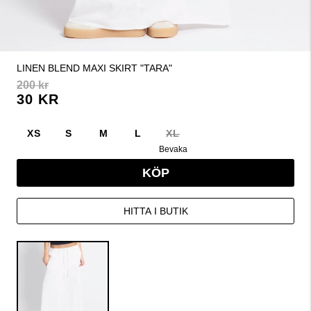
LINEN BLEND MAXI SKIRT "TARA"
200 kr
30 KR
XS
S
M
L
XL
Bevaka
KÖP
HITTA I BUTIK