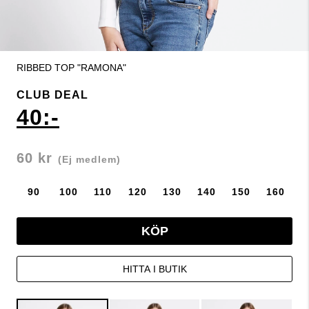
RIBBED TOP "RAMONA"
CLUB DEAL
40:-
60 kr
(Ej medlem)
90
100
110
120
130
140
150
160
KÖP
HITTA I BUTIK