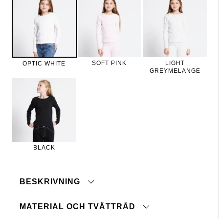
SOFT PINK
LIGHT
OPTIC WHITE
GREYMELANGE
BLACK
BESKRIVNING
MATERIAL OCH TVÄTTRÅD
Långärmad tröja i ribbstickad kvalitet.
Rund halsringning och hellång ärm.